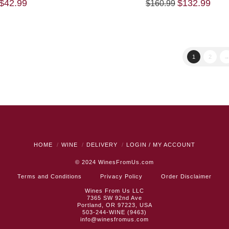
Original
Curr
$
42.99
$
132.99
$
160.99
price
price
was:
is:
$160.99.
$132
1
2
HOME
WINE
DELIVERY
LOGIN / MY ACCOUNT
© 2024
WinesFromUs.com
Terms and Conditions
Privacy Policy
Order Disclaimer
Wines From Us LLC
7365 SW 92nd Ave
Portland, OR 97223, USA
503-244-WINE (9463)
info@winesfromus.com