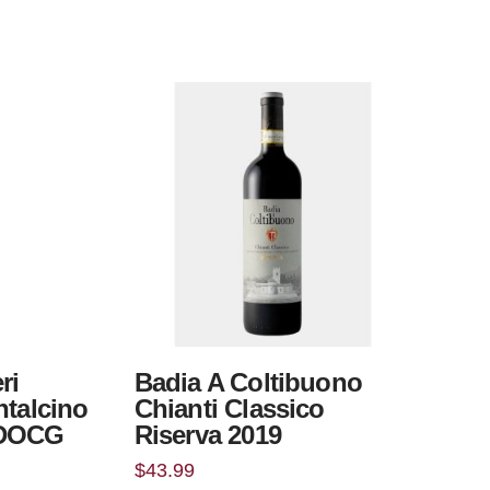
ri
Badia A Coltibuono
ntalcino
Chianti Classico
 DOCG
Riserva 2019
$
43.99