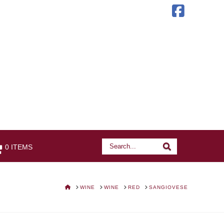
Faceb
Search
Search
0 ITEMS
HOME
WINE
WINE
RED
SANGIOVESE